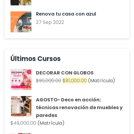
Renova tu casa con azul
27 Sep 2022
Últimos Cursos
DECORAR CON GLOBOS
El
El
$
90,000.00
$
81,000.00
(Matrícula)
precio
precio
original
actual
AGOSTO- Deco en acción:
era:
es:
técnicas renovación de muebles y
$90,000.00.
$81,000.00.
paredes
$
49,000.00
(Matrícula)