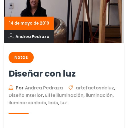
14 de mayo de 2019
Andrea Pedraza
Notas
Diseñar con luz
Por
Andrea Pedraza
artefactosdeluz
,
Diseño Interior
,
Eiffeliluminación
,
iluminación
,
iluminarconleds
,
leds
,
luz