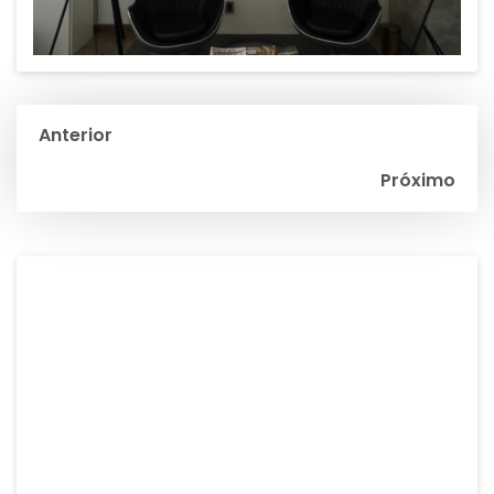
Navegación
Anterior
de
Próximo
entradas