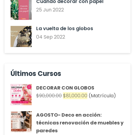
Cuándo decorar con papel
25 Jun 2022
La vuelta de los globos
04 Sep 2022
Últimos Cursos
DECORAR CON GLOBOS
El
El
$
90,000.00
$
81,000.00
(Matrícula)
precio
precio
original
actual
AGOSTO- Deco en acción:
era:
es:
técnicas renovación de muebles y
$90,000.00.
$81,000.00.
paredes