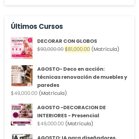
Últimos Cursos
DECORAR CON GLOBOS
El
El
$
90,000.00
$
81,000.00
(Matrícula)
precio
precio
original
actual
AGOSTO- Deco en acción:
era:
es:
técnicas renovación de muebles y
$90,000.00.
$81,000.00.
paredes
$
49,000.00
(Matrícula)
AGOSTO -DECORACION DE
INTERIORES - Presencial
$
49,000.00
(Matrícula)
AGOSTO: IA para diseñadores,