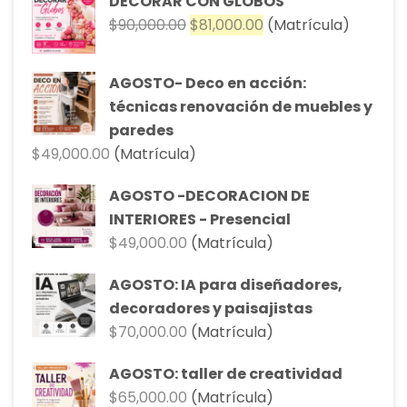
DECORAR CON GLOBOS
El
El
$
90,000.00
$
81,000.00
(Matrícula)
precio
precio
original
actual
AGOSTO- Deco en acción:
era:
es:
técnicas renovación de muebles y
$90,000.00.
$81,000.00.
paredes
$
49,000.00
(Matrícula)
AGOSTO -DECORACION DE
INTERIORES - Presencial
$
49,000.00
(Matrícula)
AGOSTO: IA para diseñadores,
decoradores y paisajistas
$
70,000.00
(Matrícula)
AGOSTO: taller de creatividad
$
65,000.00
(Matrícula)