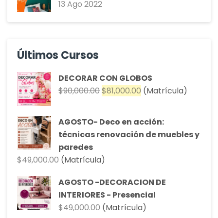
13 Ago 2022
Últimos Cursos
DECORAR CON GLOBOS
El
El
$
90,000.00
$
81,000.00
(Matrícula)
precio
precio
original
actual
AGOSTO- Deco en acción:
era:
es:
técnicas renovación de muebles y
$90,000.00.
$81,000.00.
paredes
$
49,000.00
(Matrícula)
AGOSTO -DECORACION DE
INTERIORES - Presencial
$
49,000.00
(Matrícula)