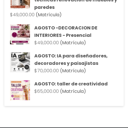
$90,000.00.
$81,000.00.
paredes
$
49,000.00
(Matrícula)
AGOSTO -DECORACION DE
INTERIORES - Presencial
$
49,000.00
(Matrícula)
AGOSTO: IA para diseñadores,
decoradores y paisajistas
$
70,000.00
(Matrícula)
AGOSTO: taller de creatividad
$
65,000.00
(Matrícula)