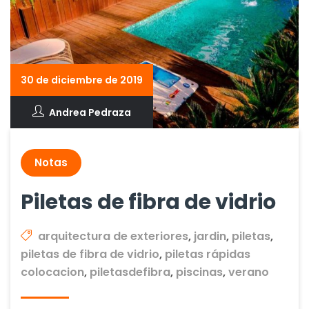
30 de diciembre de 2019
Andrea Pedraza
Notas
Piletas de fibra de vidrio
arquitectura de exteriores
,
jardin
,
piletas
,
piletas de fibra de vidrio
,
piletas rápidas
colocacion
,
piletasdefibra
,
piscinas
,
verano