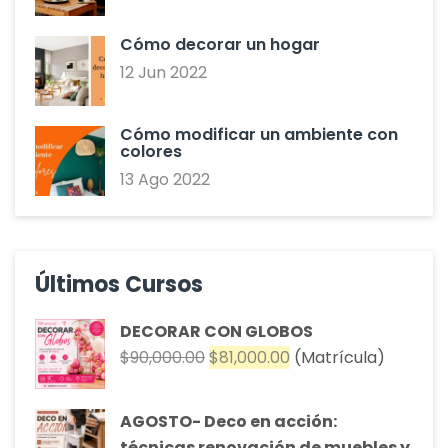
Cómo decorar un hogar
12 Jun 2022
Cómo modificar un ambiente con
colores
13 Ago 2022
Últimos Cursos
DECORAR CON GLOBOS
El
El
$
90,000.00
$
81,000.00
(Matrícula)
precio
precio
original
actual
AGOSTO- Deco en acción:
era:
es:
técnicas renovación de muebles y