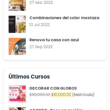
27 Mar 2022
Combinaciones del color mostaza
10 Jul 2022
Renova tu casa con azul
27 Sep 2022
Últimos Cursos
DECORAR CON GLOBOS
El
El
$
90,000.00
$
81,000.00
(Matrícula)
precio
precio
original
actual