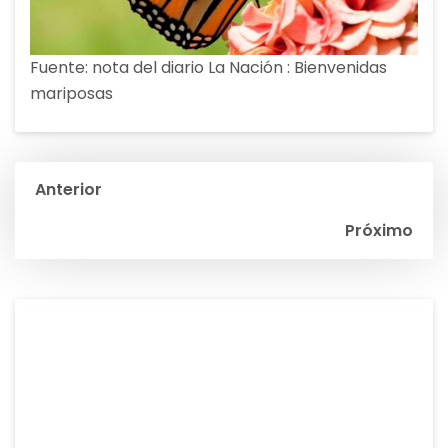
Fuente: nota del diario La Nación : Bienvenidas
mariposas
Navegación
Anterior
de
Próximo
entradas