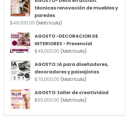
AGOSTO- Deco en acción:
era:
es:
técnicas renovación de muebles y
$90,000.00.
$81,000.00.
paredes
$
49,000.00
(Matrícula)
AGOSTO -DECORACION DE
INTERIORES - Presencial
$
49,000.00
(Matrícula)
AGOSTO: IA para diseñadores,
decoradores y paisajistas
$
70,000.00
(Matrícula)
AGOSTO: taller de creatividad
$
65,000.00
(Matrícula)