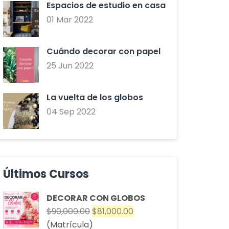
Espacios de estudio en casa
01 Mar 2022
Cuándo decorar con papel
25 Jun 2022
La vuelta de los globos
04 Sep 2022
Últimos Cursos
DECORAR CON GLOBOS
El
El
$
90,000.00
$
81,000.00
precio
precio
(Matrícula)