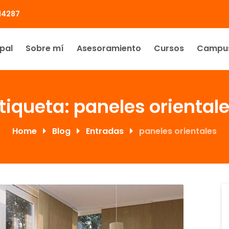
414287
ipal
Sobre mí
Asesoramiento
Cursos
Campu
tiqueta:
paneles oriental
Home
Blog
Entradas
paneles orientales