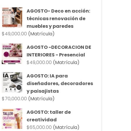
original
actual
AGOSTO- Deco en acción:
era:
es:
técnicas renovación de
$90,000.00.
$81,000.00.
muebles y paredes
$
49,000.00
(Matrícula)
AGOSTO -DECORACION DE
INTERIORES - Presencial
$
49,000.00
(Matrícula)
AGOSTO: IA para
diseñadores, decoradores
y paisajistas
$
70,000.00
(Matrícula)
AGOSTO: taller de
creatividad
$
65,000.00
(Matrícula)