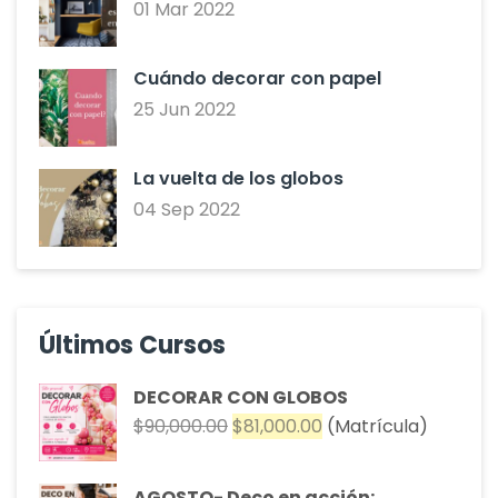
01 Mar 2022
Cuándo decorar con papel
25 Jun 2022
La vuelta de los globos
04 Sep 2022
Últimos Cursos
DECORAR CON GLOBOS
El
El
$
90,000.00
$
81,000.00
(Matrícula)
precio
precio
original
actual
AGOSTO- Deco en acción: