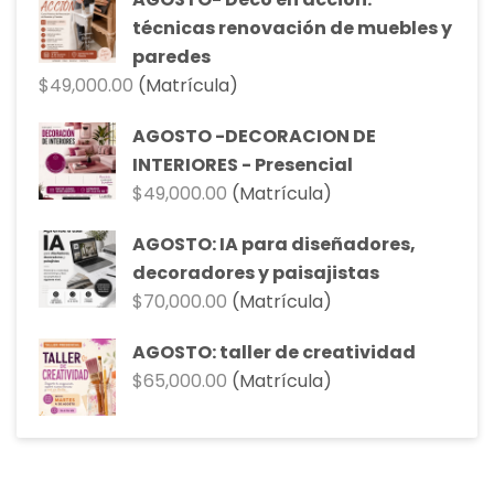
era:
es:
técnicas renovación de muebles y
$90,000.00.
$81,000.00.
paredes
$
49,000.00
(Matrícula)
AGOSTO -DECORACION DE
INTERIORES - Presencial
$
49,000.00
(Matrícula)
AGOSTO: IA para diseñadores,
decoradores y paisajistas
$
70,000.00
(Matrícula)
AGOSTO: taller de creatividad
$
65,000.00
(Matrícula)