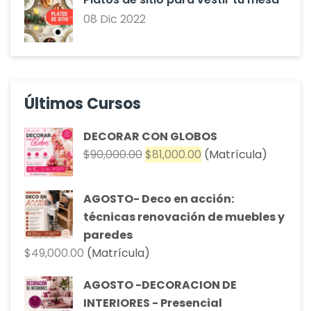
08 Dic 2022
Últimos Cursos
DECORAR CON GLOBOS
El
El
$
90,000.00
$
81,000.00
(Matrícula)
precio
precio
original
actual
AGOSTO- Deco en acción:
era:
es:
técnicas renovación de muebles y
$90,000.00.
$81,000.00.
paredes
$
49,000.00
(Matrícula)
AGOSTO -DECORACION DE
INTERIORES - Presencial