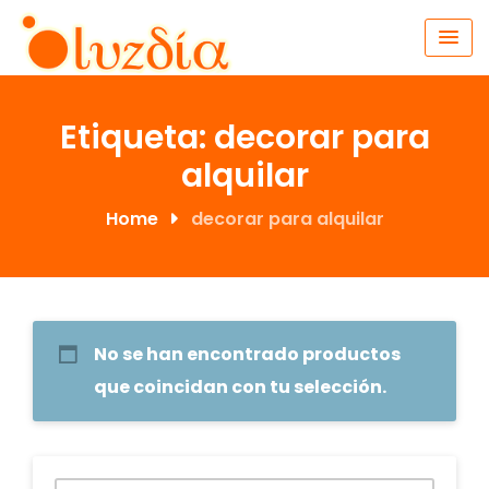
Skip
to
content
Etiqueta:
decorar para
alquilar
Home
decorar para alquilar
No se han encontrado productos
que coincidan con tu selección.