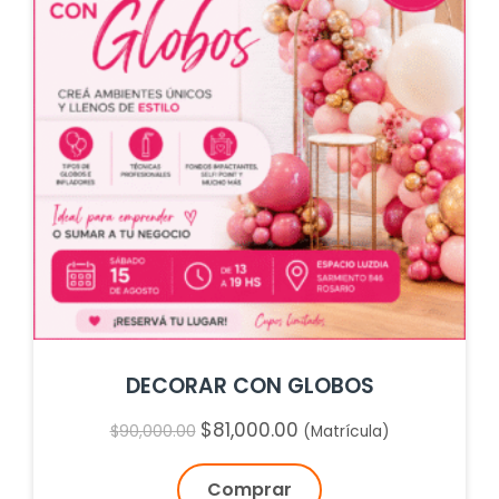
DECORAR CON GLOBOS
$
81,000.00
El
El
$
90,000.00
(Matrícula)
precio
precio
original
actual
Comprar