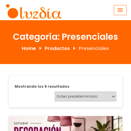
Skip
to
content
Categoría:
Presenciales
Home
Productos
Presenciales
Mostrando los 9 resultados