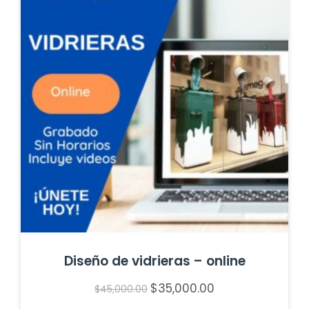
Diseño de vidrieras – online
$
35,000.00
El
El
$
45,000.00
precio
precio