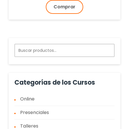
original
actual
Comprar
era:
es:
$45,000.00.
$35,000.00.
Buscar
por:
Categorías de los Cursos
Online
Presenciales
Talleres