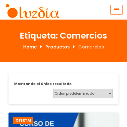
Skip
to
content
Etiqueta:
Comercios
Home
Productos
Comercios
Mostrando el único resultado
¡OFERTA!