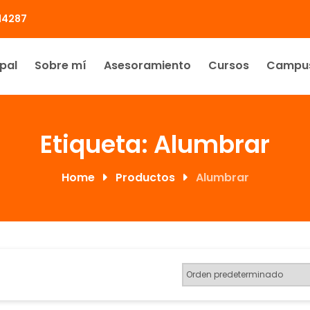
414287
ipal
Sobre mí
Asesoramiento
Cursos
Campu
Etiqueta:
Alumbrar
Home
Productos
Alumbrar