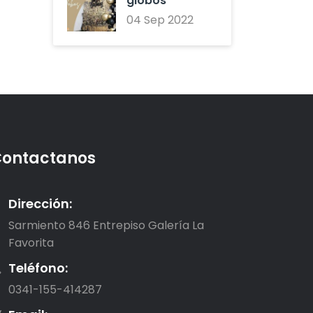
globos
04 Sep 2022
ontactanos
Dirección:
Sarmiento 846 Entrepiso Galería La
Favorita
Teléfono:
0341-155-414287