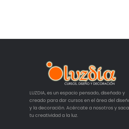
LUZDIA, es un espacio pensado, diseñado y
creado para dar cursos en el área del diseñ
y la decoración. Acércate a nosotros y saca
tu creatividad a la luz.