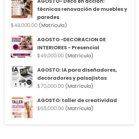
AGOSTO- Deco en acción:
era:
es:
técnicas renovación de muebles y
$90,000.00.
$81,000.00.
paredes
$
49,000.00
(Matrícula)
AGOSTO -DECORACION DE
INTERIORES - Presencial
$
49,000.00
(Matrícula)
AGOSTO: IA para diseñadores,
decoradores y paisajistas
$
70,000.00
(Matrícula)
AGOSTO: taller de creatividad
$
65,000.00
(Matrícula)