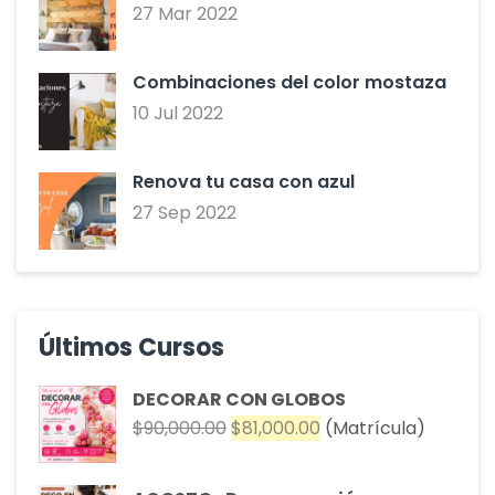
27 Mar 2022
Combinaciones del color mostaza
10 Jul 2022
Renova tu casa con azul
27 Sep 2022
Últimos Cursos
DECORAR CON GLOBOS
El
El
$
90,000.00
$
81,000.00
(Matrícula)
precio
precio
original
actual