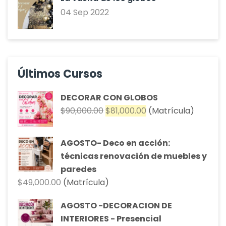
04 Sep 2022
Últimos Cursos
DECORAR CON GLOBOS
El
El
$
90,000.00
$
81,000.00
(Matrícula)
precio
precio
original
actual
AGOSTO- Deco en acción:
era:
es:
técnicas renovación de muebles y
$90,000.00.
$81,000.00.
paredes
$
49,000.00
(Matrícula)
AGOSTO -DECORACION DE
INTERIORES - Presencial