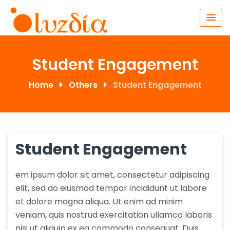
Skip
to
content
Student Engagement
Home
Others
Student Engagement
Student Engagement
em ipsum dolor sit amet, consectetur adipiscing
elit, sed do eiusmod tempor incididunt ut labore
et dolore magna aliqua. Ut enim ad minim
veniam, quis nostrud exercitation ullamco laboris
nisi ut aliquip ex ea commodo consequat. Duis