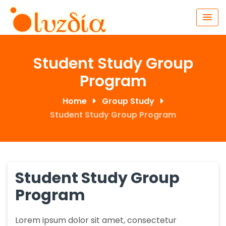
Skip
to
content
Student Study Group
Program
Home
Group Study
Student Study Group Program
Student Study Group
Program
Lorem ipsum dolor sit amet, consectetur