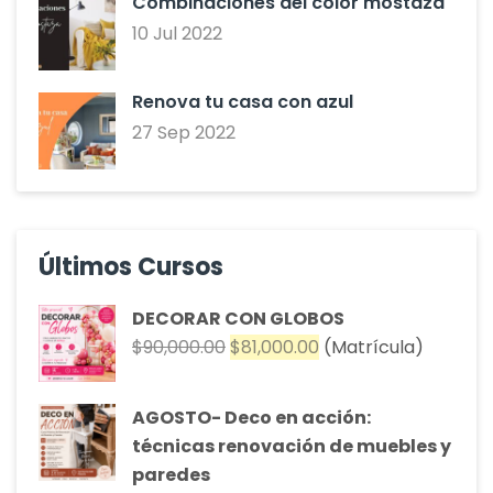
Combinaciones del color mostaza
10 Jul 2022
Renova tu casa con azul
27 Sep 2022
Últimos Cursos
DECORAR CON GLOBOS
El
El
$
90,000.00
$
81,000.00
(Matrícula)
precio
precio
original
actual
AGOSTO- Deco en acción:
era:
es:
técnicas renovación de muebles y
$90,000.00.
$81,000.00.
paredes