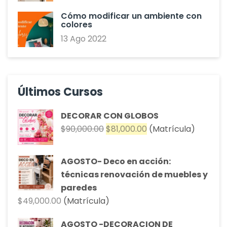
Cómo modificar un ambiente con
colores
13 Ago 2022
Últimos Cursos
DECORAR CON GLOBOS
El
El
$
90,000.00
$
81,000.00
(Matrícula)
precio
precio
original
actual
AGOSTO- Deco en acción:
era:
es:
técnicas renovación de muebles y
$90,000.00.
$81,000.00.
paredes
$
49,000.00
(Matrícula)
AGOSTO -DECORACION DE