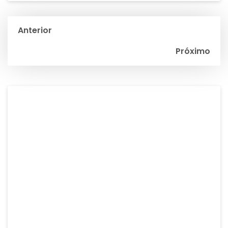
Navegación
Anterior
de
Próximo
entradas