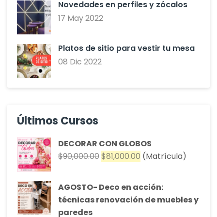
Novedades en perfiles y zócalos
17 May 2022
Platos de sitio para vestir tu mesa
08 Dic 2022
Últimos Cursos
DECORAR CON GLOBOS
El
El
$
90,000.00
$
81,000.00
(Matrícula)
precio
precio
original
actual
AGOSTO- Deco en acción:
era:
es:
técnicas renovación de muebles y
$90,000.00.
$81,000.00.
paredes