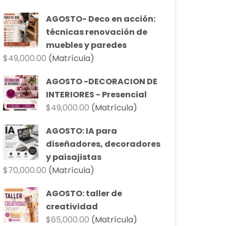
original
actual
AGOSTO- Deco en acción:
era:
es:
técnicas renovación de
$90,000.00.
$81,000.00.
muebles y paredes
$
49,000.00
(Matrícula)
AGOSTO -DECORACION DE
INTERIORES - Presencial
$
49,000.00
(Matrícula)
AGOSTO: IA para
diseñadores, decoradores
y paisajistas
$
70,000.00
(Matrícula)
AGOSTO: taller de
creatividad
$
65,000.00
(Matrícula)