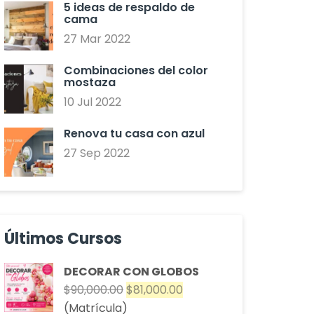
5 ideas de respaldo de
cama
27 Mar 2022
Combinaciones del color
mostaza
10 Jul 2022
Renova tu casa con azul
27 Sep 2022
Últimos Cursos
DECORAR CON GLOBOS
El
El
$
90,000.00
$
81,000.00
precio
precio
(Matrícula)