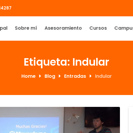
414287
ipal
Sobre mí
Asesoramiento
Cursos
Campu
Etiqueta:
Indular
Home
Blog
Entradas
Indular