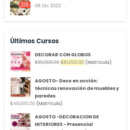
08 Dic 2022
Últimos Cursos
DECORAR CON GLOBOS
El
El
$
90,000.00
$
81,000.00
(Matrícula)
precio
precio
original
actual
AGOSTO- Deco en acción:
era:
es:
técnicas renovación de muebles y
$90,000.00.
$81,000.00.
paredes
$
49,000.00
(Matrícula)
AGOSTO -DECORACION DE
INTERIORES - Presencial