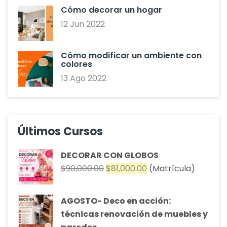
Cómo decorar un hogar
12 Jun 2022
Cómo modificar un ambiente con
colores
13 Ago 2022
Últimos Cursos
DECORAR CON GLOBOS
El
El
$
90,000.00
$
81,000.00
(Matrícula)
precio
precio
original
actual
AGOSTO- Deco en acción:
era:
es:
técnicas renovación de muebles y
$90,000.00.
$81,000.00.