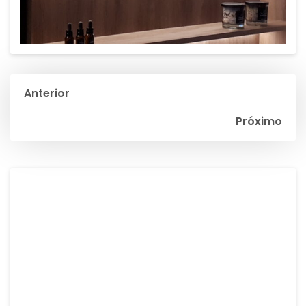
Navegación
Anterior
de
Próximo
entradas