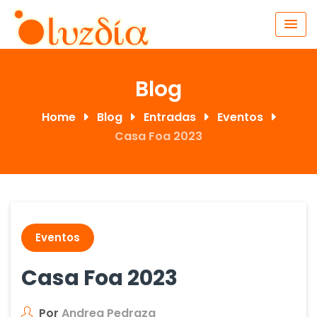
Skip
to
content
Blog
Home
Blog
Entradas
Eventos
Casa Foa 2023
Eventos
Casa Foa 2023
Por
Andrea Pedraza