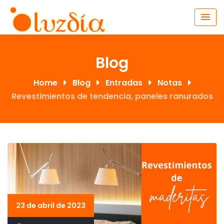
Blog
Home
Blog
Entradas
Notas
Revestimientos de tendencia, paneles ranurados
23 de abril de 2023