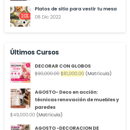
Platos de sitio para vestir tu mesa
08 Dic 2022
Últimos Cursos
DECORAR CON GLOBOS
$
90,000.00
$
81,000.00
(Matrícula)
AGOSTO- Deco en acción:
técnicas renovación de muebles y
paredes
$
49,000.00
(Matrícula)
AGOSTO -DECORACION DE